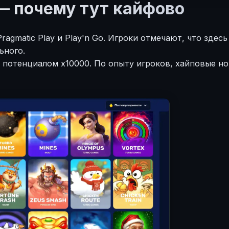
— почему тут кайфово
 Pragmatic Play и Play'n Go. Игроки отмечают, что зде
ьного.
потенциалом x10000. По опыту игроков, хайповые но