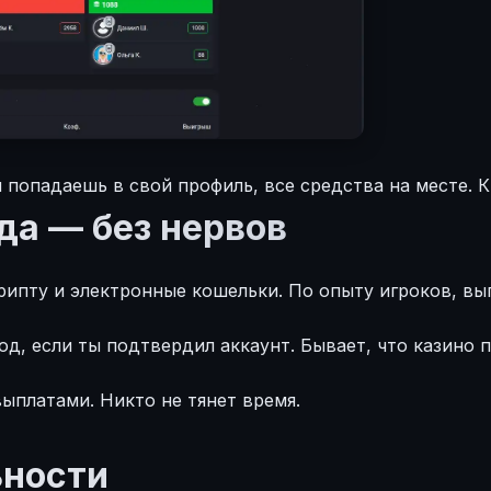
ы попадаешь в свой профиль, все средства на месте. 
да — без нервов
рипту и электронные кошельки. По опыту игроков, вып
д, если ты подтвердил аккаунт. Бывает, что казино
ыплатами. Никто не тянет время.
ьности