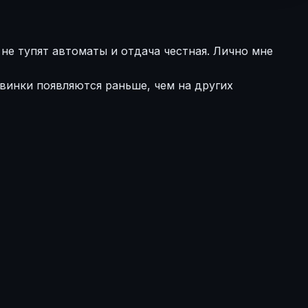
сь не тупят автоматы и отдача честная. Лично мне
винки появляются раньше, чем на других