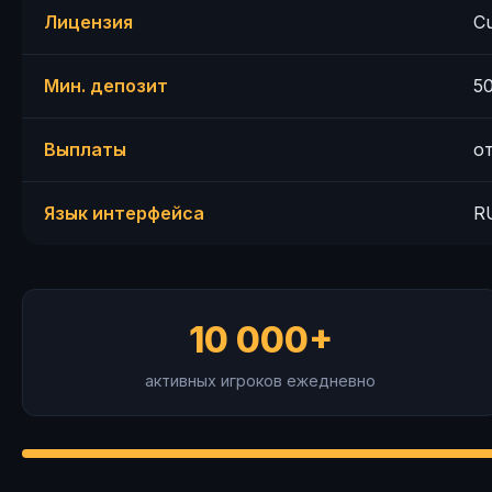
Лицензия
C
Мин. депозит
5
Выплаты
от
Язык интерфейса
R
10 000+
активных игроков ежедневно