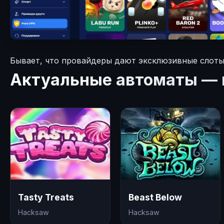
Бывает, что провайдеры дают эксклюзивные слоты —
Актуальные автоматы — 
Tasty Treats
Beast Below
Hacksaw
Hacksaw