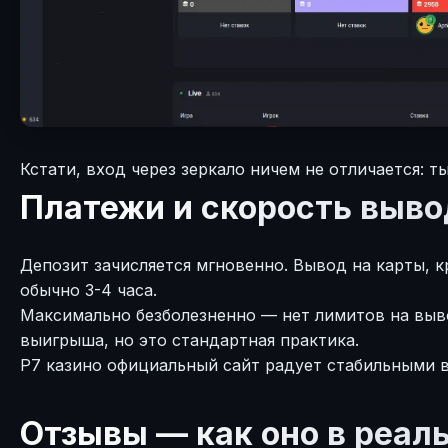
Кстати, вход через зеркало ничем не отличается: т
Платежи и скорость выво
Депозит зачисляется мгновенно. Вывод на карты, к
обычно 3-4 часа.
Максимально безболезненно — нет лимитов на выво
выигрыша, но это стандартная практика.
Р7 казино официальный сайт радует стабильными в
Отзывы — как оно в реал