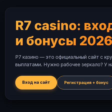
R7 casino: вхо
и бонусы 202
Р7 казино — это официальный сайт с к
выплатами. Нужно рабочее зеркало? У на
Вход на сайт
Регистрация + бонус